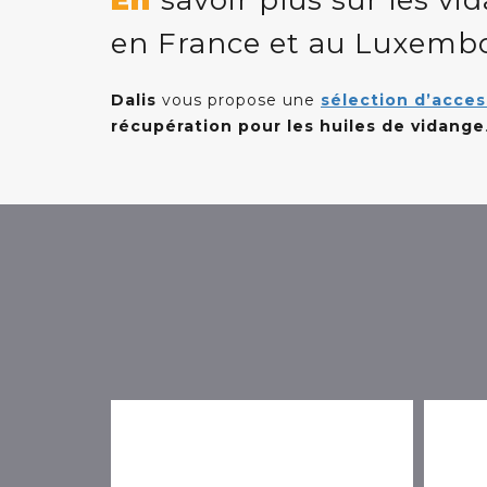
En
savoir plus sur les v
en France et au Luxemb
C
E-net
Dalis
vous propose une
sélection d’acces
récupération pour les huiles de vidange