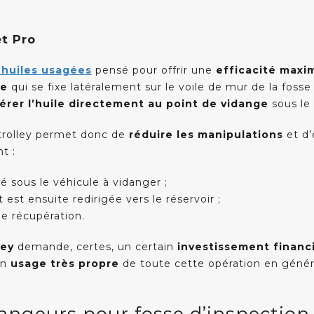
et Pro
’huiles usagées
pensé pour offrir une
efficacité maxi
Menu principal
N
ue
qui se fixe latéralement sur le voile de mur de la fosse 
C
érer l’huile directement au point de vidange
sous le 
Accueil
D
Présentation
r trolley permet donc de
réduire les manipulations
et d’
P
Nos produits
t :
D
Nos références
C
é sous le véhicule à vidanger ;
Nos astuces
 est ensuite redirigée vers le réservoir ;
R
de récupération.
Contactez-nous
ley
demande, certes, un certain
investissement financ
un
usage très propre
de toute cette opération en génér