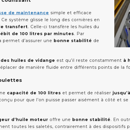
 coulissant
osse de maintenance
simple et efficace
.
Ce système glisse le long des cornières en
e transfert
. Celle-ci transfère les huiles du
ébit de 100 litres par minutes
. Par
la permet d’assurer une
bonne stabilité
de
des huiles de vidange
est qu’il reste constamment
à 
éplacer de manière fluide entre différents points de la f
roulettes
’une
capacité de 100 litres
et permet de réaliser
jusqu’
t conçu pour que l’on puisse passer aisément à côté et s
geur d’huile moteur
offre une
bonne stabilité
. En out
ent toutes les saletés, contrairement à des dispositifs pla