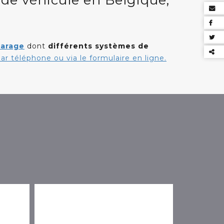
 de véhicule en Belgique,
.
es
& PME.
garage
dont
différents systèmes de
ar téléphone ou via le formulaire en ligne.
Par
ce
con