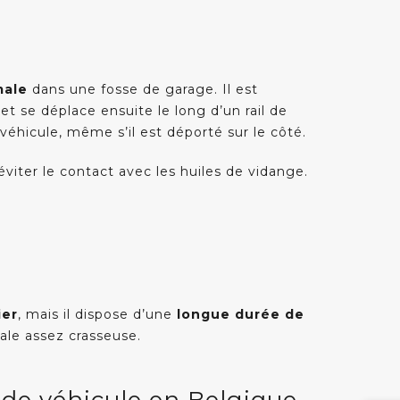
male
dans une fosse de garage. Il est
os services en ligne
et se déplace ensuite le long d’un rail de
ontactez-nous
véhicule, même s’il est déporté sur le côté.
emandez un devis
éviter le contact avec les huiles de vidange.
assage d'un expert Dalis
emandez notre catalogue
ontribuez via notre boite à idées électronique
ecommandez notre entreprise
ier
, mais il dispose d’une
longue durée de
ale assez crasseuse.