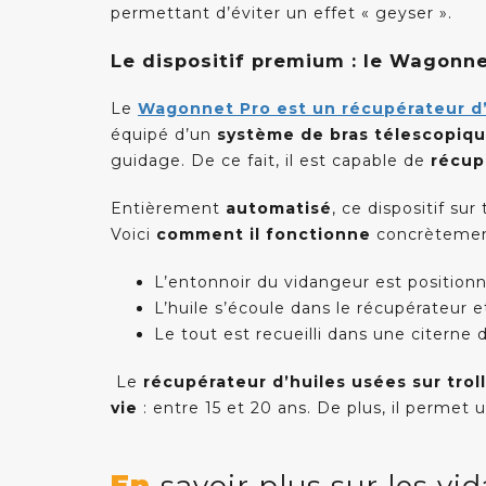
permettant d’éviter un effet « geyser ».
Le dispositif premium : le Wagonn
Le
Wagonnet Pro est un récupérateur d
Les données introduites sur ce site sont cryptées
équipé d’un
système de bras télescopiq
en HTTPS pour sécuriser vos données.
guidage. De ce fait, il est capable de
récup
Ce site met en œuvre le règlement européen
GDPR pour le respect de votre vie privée.
Entièrement
automatisé
, ce dispositif su
Voici
comment il fonctionne
concrètemen
Ce site veille à appliquer le Code de Droit
Economique pour respecter la législation.
L’entonnoir du vidangeur est positionn
L’huile s’écoule dans le récupérateur et
Le tout est recueilli dans une citerne 
Le
récupérateur d’huiles usées sur trol
vie
: entre 15 et 20 ans. De plus, il permet 