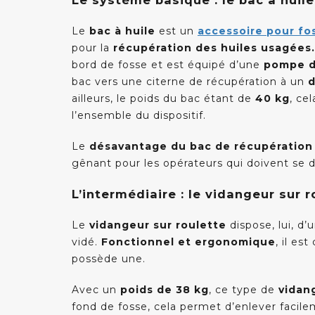
Le système basique : le bac à huile
Le
bac à huile
est un
accessoire pour f
pour la
récupération des huiles usagées
bord de fosse et est équipé d’une
pompe d
bac vers une citerne de récupération à un
d
ailleurs, le poids du bac étant de
40 kg
, ce
l’ensemble du dispositif.
Le
désavantage du bac de récupération 
gênant pour les opérateurs qui doivent se d
L’intermédiaire : le vidangeur sur 
Le
vidangeur sur roulette
dispose, lui, d
vidé.
Fonctionnel et ergonomique
, il es
possède une.
Avec un
poids de 38 kg
, ce type de
vidan
fond de fosse, cela permet d’enlever facilem