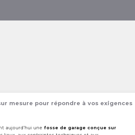
 sur mesure pour répondre à vos exigences
nt aujourd’hui une
fosse de garage conçue sur
s lieux, aux contraintes techniques et aux