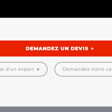
Ce site internet utilise des cookies pour améliorer l'expérience utilisateur
Mentions légales
|
Vie privée
|
Cookies
© Copyright 2026 -
Dalis
-
Conditions Générales
-
Nos partenaires web
onditions d’utilisation du site web et protection des données personnell
 Business
, créateur de sites Internet pour commerçants, indépendants 
DEMANDEZ UN DEVIS
e d'un expert
Demandez notre ca