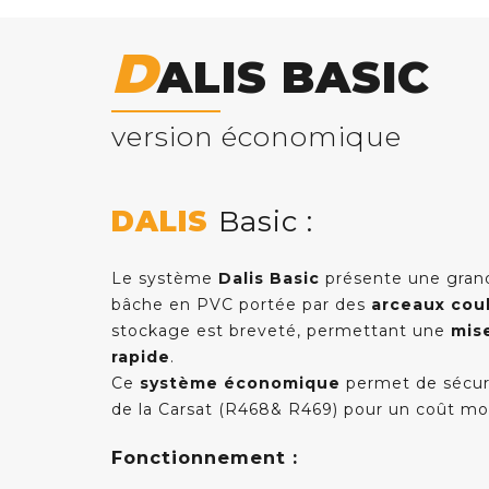
D
ALIS BASIC
version économique
DALIS
Basic :
Le système
Dalis Basic
présente une grand
bâche en PVC portée par des
arceaux coul
stockage est breveté, permettant une
mis
rapide
.
Ce
système économique
permet de sécuri
de la Carsat (R468& R469) pour un coût mod
Fonctionnement :