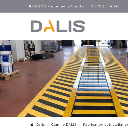
85 200 Fontenay le Comte
06 75 25 34 96
Dalis
Gamme DALIS
Fabrication et installati