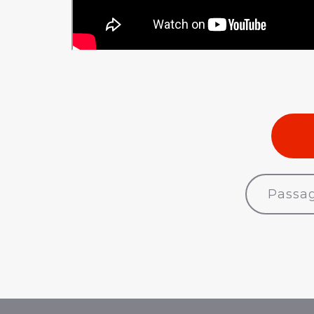
C
E-net
Passag