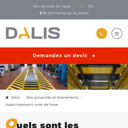
Nos services en ligne
FR
EN
85 200 Fontenay le Comte
Demandez un devis
Dalis
Nos actualités et événements
Asservissement volet de fosse
Q
uels sont les